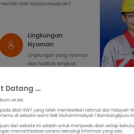
 memilih SMK Muhammadiyah 1
Lingkungan
Nyaman
Lingkungan yang nyaman
dan fasilitas lengkap
untuk mendukung
pembelajaran
 Datang ...
ikum wr.wb.
Ruang Kelas yang
kepada Alloh SWT yang telah memberikan rahmat dan hidayah-N
Memadai
ertemu di website resmi SMK Muhammadiyah 1 Bambanglipuro ini
Ruang kelas berbasis
ujuan dari website ini adalah untuk menjawab akan setiap kebut
multimedia dengan
ngan memanfaatkan sarana teknologi informasi yang ada.