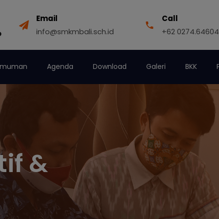
Email
Call
info@smkmbali.sch.id
+62 0274.64604
O
umuman
Agenda
Download
Galeri
BKK
xcellent"
 merupakan gerbang masa