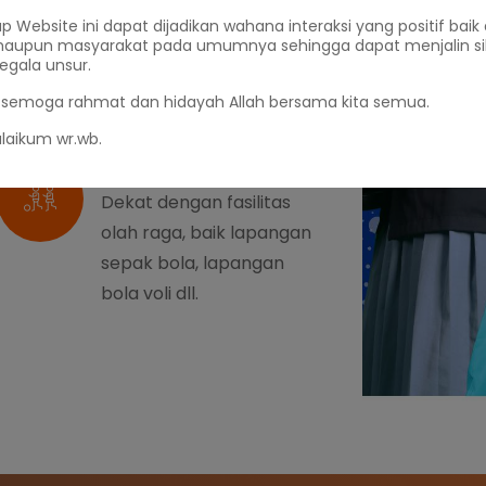
standar industri
 Website ini dapat dijadikan wahana interaksi yang positif baik 
aupun masyarakat pada umumnya sehingga dapat menjalin si
sehinggan siswa nyaman
egala unsur.
belajar
 semoga rahmat dan hidayah Allah bersama kita semua.
laikum wr.wb.
Fasilitas Olahraga
Dekat dengan fasilitas
olah raga, baik lapangan
sepak bola, lapangan
bola voli dll.