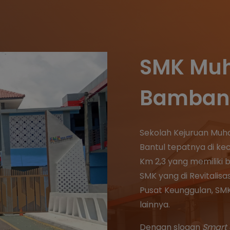
SMK Mu
Bambang
Sekolah Kejuruan Muh
Bantul tepatnya di ke
Km 2,3 yang memiliki 
SMK yang di Revitalisa
Pusat Keunggulan, SMK
lainnya.
Dengan slogan
Smart 