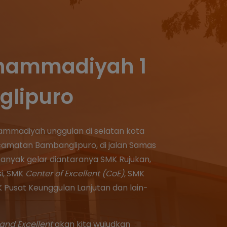
hammadiyah 1
lipuro
ammadiyah unggulan di selatan kota
camatan Bambanglipuro, di jalan Samas
banyak gelar diantaranya SMK Rujukan,
si, SMK
Center of Excellent (CoE)
, SMK
 Pusat Keunggulan Lanjutan dan lain-
and Excellent
akan kita wujudkan