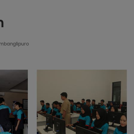
n
ambanglipuro