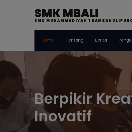
SMK MBALI
SMK MUHAMMADIYAH 1 BAMBANGLIPUR
Home
Tentang
Berita
Peng
"Smart and E
"Smart and Excellent School" bagi kami