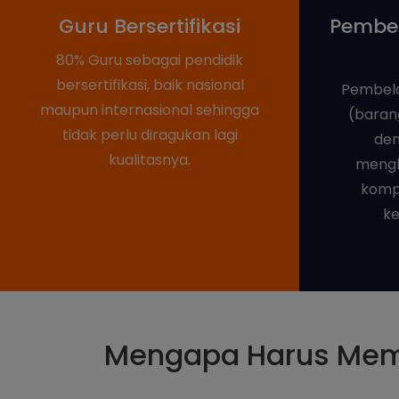
Guru Bersertifikasi
Pembel
80% Guru sebagai pendidik
bersertifikasi, baik nasional
Pembela
maupun internasional sehingga
(barang
tidak perlu diragukan lagi
den
kualitasnya.
mengh
komp
ke
Mengapa Harus Memi