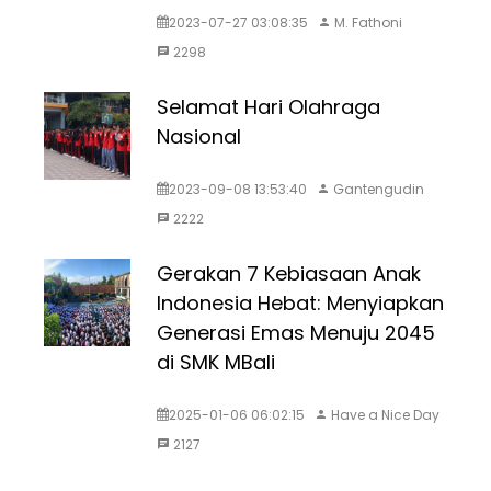
2023-07-27 03:08:35
M. Fathoni
2298
Selamat Hari Olahraga
Nasional
2023-09-08 13:53:40
Gantengudin
2222
Gerakan 7 Kebiasaan Anak
Indonesia Hebat: Menyiapkan
Generasi Emas Menuju 2045
di SMK MBali
2025-01-06 06:02:15
Have a Nice Day
2127