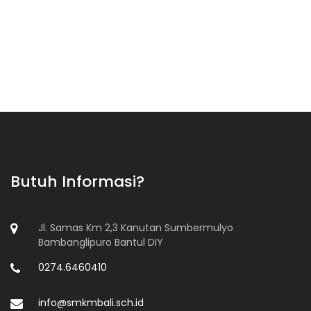
Butuh Informasi?
Jl. Samas Km 2,3 Kanutan Sumbermulyo
Bambanglipuro Bantul DIY
0274.6460410
info@smkmbali.sch.id