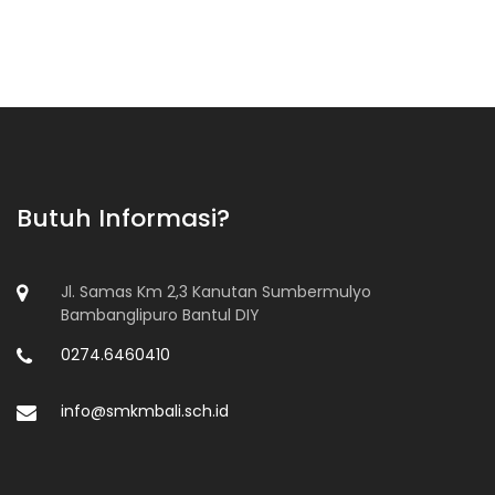
Butuh Informasi?
Jl. Samas Km 2,3 Kanutan Sumbermulyo
Bambanglipuro Bantul DIY
0274.6460410
info@smkmbali.sch.id