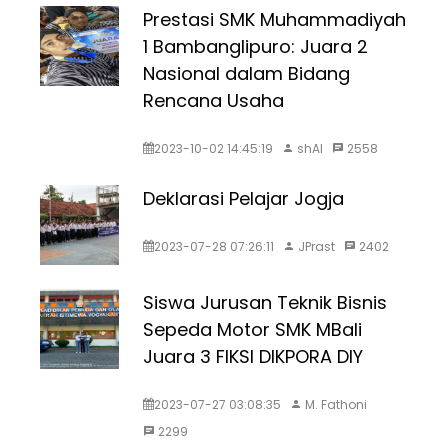
Prestasi SMK Muhammadiyah
1 Bambanglipuro: Juara 2
Nasional dalam Bidang
Rencana Usaha
2023-10-02 14:45:19
shAI
2558
Deklarasi Pelajar Jogja
2023-07-28 07:26:11
JPrast
2402
Siswa Jurusan Teknik Bisnis
Sepeda Motor SMK MBali
Juara 3 FIKSI DIKPORA DIY
2023-07-27 03:08:35
M. Fathoni
2299