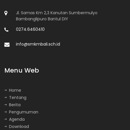
Jl. Samas Km 2,3 Kanutan Sumbermulyo
Bambanglipuro Bantul DIY
0274.6460410
info@smkmbali.sch.id
Menu Web
Home
Tentang
Berita
Pengumuman
Agenda
Download